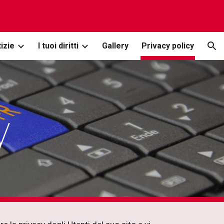
ion
izie
I tuoi diritti
Gallery
Privacy policy
y