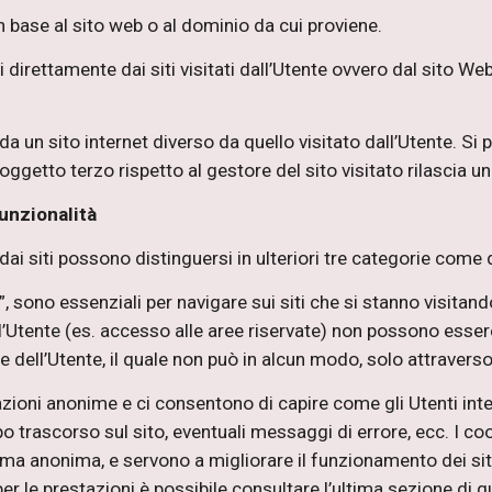
in base al sito web o al dominio da cui proviene.
direttamente dai siti visitati dall’Utente ovvero dal sito Web 
a un sito internet diverso da quello visitato dall’Utente. Si p
 soggetto terzo rispetto al gestore del sito visitato rilascia 
funzionalità
 dai siti possono distinguersi in ulteriori tre categorie come d
”, sono essenziali per navigare sui siti che si stanno visitand
ll’Utente (es. accesso alle aree riservate) non possono essere 
ell’Utente, il quale non può in alcun modo, solo attraverso 
zioni anonime e ci consentono di capire come gli Utenti inte
mpo trascorso sul sito, eventuali messaggi di errore, ecc. I 
a anonima, e servono a migliorare il funzionamento dei siti 
er le prestazioni è possibile consultare l’ultima sezione di 