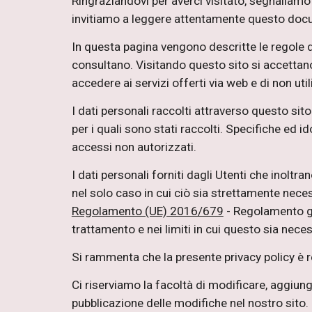
Ringraziandovi per averci visitato, segnaliamo l
invitiamo a leggere attentamente questo doc
In questa pagina vengono descritte le regole di
consultano. Visitando questo sito si accettano 
accedere ai servizi offerti via web e di non utili
I dati personali raccolti attraverso questo si
per i quali sono stati raccolti. Specifiche ed i
accessi non autorizzati.
I dati personali forniti dagli Utenti che inoltra
nel solo caso in cui ciò sia strettamente necess
Regolamento (UE) 2016/679
- Regolamento ge
trattamento e nei limiti in cui questo sia nec
Si rammenta che la presente privacy policy è re
Ci riserviamo la facoltà di modificare, aggiung
pubblicazione delle modifiche nel nostro sito.