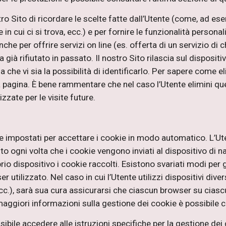
ro Sito di ricordare le scelte fatte dall’Utente (come, ad es
e in cui ci si trova, ecc.) e per fornire le funzionalità person
he per offrire servizi on line (es. offerta di un servizio di c
ià rifiutato in passato. Il nostro Sito rilascia sul dispositi
che vi sia la possibilità di identificarlo. Per sapere come el
a pagina. È bene rammentare che nel caso l’Utente elimini que
ate per le visite future.
 impostati per accettare i cookie in modo automatico. L’Ut
 ogni volta che i cookie vengono inviati al dispositivo di na
rio dispositivo i cookie raccolti. Esistono svariati modi per 
r utilizzato. Nel caso in cui l’Utente utilizzi dispositivi diver
c.), sarà sua cura assicurarsi che ciascun browser su ciascun
aggiori informazioni sulla gestione dei cookie è possibile c
ibile accedere alle istruzioni specifiche per la gestione dei