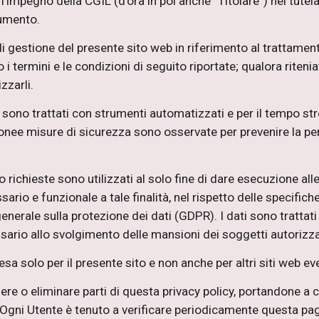
’impegno della CGIL (d’ora in poi anche “Titolare”) nel tutelar
umento.
 gestione del presente sito web in riferimento al trattamento 
i termini e le condizioni di seguito riportate; qualora riteni
zzarli.
to sono trattati con strumenti automatizzati e per il tempo s
donee misure di sicurezza sono osservate per prevenire la perdi
no richieste sono utilizzati al solo fine di dare esecuzione al
ario e funzionale a tale finalità, nel rispetto delle specifiche
nerale sulla protezione dei dati (GDPR). I dati sono trattat
essario allo svolgimento delle mansioni dei soggetti autorizz
sa solo per il presente sito e non anche per altri siti web ev
ere o eliminare parti di questa privacy policy, portandone a 
 Ogni Utente è tenuto a verificare periodicamente questa pag