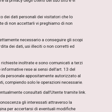
e la privacy degli Utenti del suo sito e vi
dei dati personali dei visitatori che lo
ate di non accettarli vi preghiamo di non
trettamente necessario a conseguire gli scopi
ta dei dati, usi illeciti o non corretti ed
le richieste inoltrate e sono comunicati a terzi
 informative rese ai sensi dell’art. 13 del
i da personale appositamente autorizzato al
ati, compiendo solo le operazioni necessarie.
entualmente consultati dall’Utente tramite link.
conoscenza gli interessati attraverso la
ina per accertarsi di eventuali modifiche