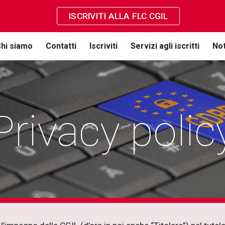
ISCRIVITI ALLA FLC CGIL
ip to main content
Skip to navigat
hi siamo
Contatti
Iscriviti
Servizi agli iscritti
Not
Privacy polic